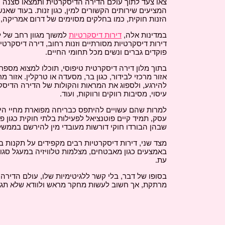
המציעים שירותים הקשורים למין, כגון זנות. בעוד שא
הזנות חוקית, כמו בחלקים מסוימים של דרום אמריקה, ג
במדינות אלה,
דירות דיסקרטיות
למשוך מגוון רחב של ל
דירות דיסקרטיות מסורתיים וזנות רחוב, דירה דיסקרט
פוקדים גברים ונשים מכל תחומי החיים.
בתוך מלון דירה דיסקרטית טיפוסי, תוכלו למצוא מספר
אזור מרכזי לבידור, כגון בר, מסעדה או טרקלין. אזור 
להירגע, ולספוג את המראות והקולות של הדירה הדיסק
עיסוי, מסיבות רווקים ורווקות, ועוד.
למרות שהם עשויים להיתפס כבריחה מפוארת מחיי היומ
עסק, תמיד קיים פוטנציאל לפעילות בלתי חוקית כגון פע
שבהן הבורדו חוקי דורשות מעובדי מין להירשם בממשלה,
מצד שני, דירות דיסקרטיות רבים מקפידים על תקנות
באמצעים כגון מאבטחים, מצלמות טלוויזיה במעגל סגו
עת.
בסופו של דבר, בלי קשר ללגיטימיות שלו, עולם הדירה
מרתקת, אך חשוב לעשות מחקר מראש ולוודא שלא תגי