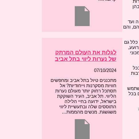
, הם מוסדות
בהן
ה ועד
הם, והם
כלל גם
רועע,
לגלות את העולם המרתק
כוני
של נערות ליווי בתל אביב
כל
07/10/2024
בות
מתכננים טיול בתל אביב ומחפשים
חוויות מסקרנות וייחודיות? אל
השתמש
תסתכל רחוק יותר מעולם נערות
 בכל
הליווי. תל אביב, העיר השוקקת
בישראל, ידועה בחיי הלילה
התוססים שלה ובתעשיית ליווי
משגשגת. מנשים מהממות…