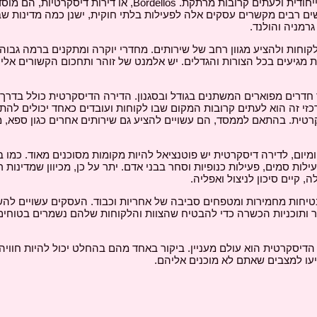
צאו צעד לתוך עולם הדירה הדיסקרטית ותמצאו סצנה ייחודית ולעתים קרובות מרתקת. Bordellos, או דירות דיסקרטיות
נשים רבים מקשרים עסקים אלה לפעילות בלתי חוקית, ישנן כמה מדינות ש
רמניה והולנד.
קוחות ולהציע מגוון רחב של שירותים. מחדרי יוקרה ומתקנים ברמה גבוה
ית מגיעים בכל הצורות והגדלים. יש אלמנט של זוהר ותחכום הקשורים אלי
 חדרים מפוארים המשתנים בגודל ובסגנון. הדירה הדיסקרטית כולל בדרך 
מרכזי זה הוא לעתים קרובות המקום שבו לקוחות ועובדים כאחד יכולים להת
רטית. בהתאם לממסד, הם עשויים להציע גם שירותים אחרים כגון ספא, מ
יום, לדירה דיסקרטית יש פוטנציאל להיות מקומות מסוכנים מאוד. כמו ב
ילות סמים, פעילות כנופיות וסחר בבני אדם. יתר על כן, מכיוון שמדינות ר
 קיים סיכון לניצול ואפליה.
 בטיחות מחמירות ומטפחים סביבה של אחריות וכבוד. העסקים עשויים ל
ר ותוכניות הכשרה כדי להבטיח שהצוות והלקוחות שלהם נשמרים בטוחים
 הדיסקרטית הוא עולם מעניין. ביקור באחד מהם בהחלט יכול להיות חוויה
עו למצבים שאתם לא מוכנים אליהם.