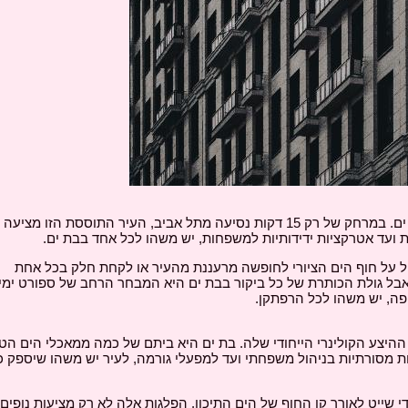
בחיפוש אחר יעד מרגש בישראל, מומלץ לבדוק את בת ים. במרחק של רק 15 דקות נסיעה מתל אביב, העיר התוססת 
 ועד אטרקציות ידידותיות למשפחות, יש משהו לכל אחד בבת ים.
ייל על חוף הים הציורי לחופשה מרעננת מהעיר או לקחת חלק בכל אחת
אבל גולת הכותרת של כל ביקור בבת ים היא המבחר הרחב של ספורט ימי.
פה, יש משהו לכל הרפתקן.
ההיצע הקולינרי הייחודי שלה. בת ים היא ביתם של כמה ממאכלי הים הטר
 מסורתיות בניהול משפחתי ועד למפעלי גורמה, לעיר יש משהו שיספק כ
 שייט לאורך קו החוף של הים התיכון. הפלגות אלה לא רק מציעות נופים 