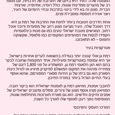
המגוונת שלה. העיר היא ביתם של תערובת של תרבויות, עם מספר
רב של מהגרים ממדינות שונות, כולל רוסיה, אתיופיה, וארצות
הברית. מגוון זה בא לידי ביטוי בתרבות ובחיי היומיום של העיר,
ויוצר אווירה תוססת ומסבירת פנים.
אחת הדרכים הטובות ביותר לחוות את התרבות של רמת גן היא
דרך האוכל שלה. העיר מציעה מגוון רחב של מסעדות ודוכני אוכל
רחוב, המגישים מטבח ישראלי טעים כמו גם מנות בינלאומיות.
הקפידו לנסות את המועדפים המקומיים כמו פלאפל, שקשוקה
וחומוס – לא תתאכזבו.
אטרקציות בעיר
רמת גן אולי קטנה יותר בגודלה בהשוואה לערים אחרות בישראל,
אך היא עמוסה באטרקציות ופעילויות. אחד המקומות שחובה לבקר
בהם הוא הגן הלאומי רמת גן, המשתרע על פני 1,800 דונם של
צמחייה ומהווה את המקום המושלם לפיקניק מרגיע או לטיול נינוח.
הפארק הוא גם ביתו של גן החיות ספארי המפורסם, שהוא אוסף
בעלי החיים הגדול ביותר במזרח התיכון.
לחובבי אמנות, מוזיאון רמת גן לאמנות ישראלית הוא ביקור חובה.
המוזיאון מציג אוסף מגוון של ציורים, פסלים ומיצבים ישראליים של
אמנים ותיקים וחדשים. הוא גם מארח תערוכות מתחלפות שונות,
המוסיפות נופך רענן לאוסף שלו לאורך כל השנה.
המרכז העסקי והפיננסי