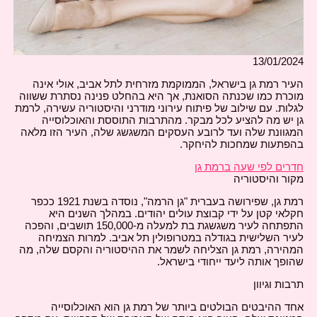
13/01/2024
העיר רמת גן בישראל, הממוקמת מזרחית לתל אביב, אולי אינה
מוכרת כמו שכנתה הסואנת, אך היא בהחלט פנינה נסתרת ששווה
לגלות. עם שילוב של פיתוח עירוני מודרני והיסטוריה עשירה, לרמת
גן יש מה להציע לכל מבקר. מהתרבות התוססת והאוכלוסייה
המגוונת שלה ועד לרובע העסקים המשגשג שלה, העיר הזו מלאה
בהפתעות שמחכות להיחקר.
חדרים לפי שעה ברמת גן
מקור והיסטוריה
רמת גן, שפירושה בעברית "גן הרמה", נוסדה בשנת 1921 ככפר
חקלאי קטן על ידי קבוצת עולים יהודים. במהלך השנים היא
התפתחה לעיר משגשגת בת למעלה מ-150,000 תושבים, והפכה
לעיר השלישית בגודלה במטרופולין תל אביב. למרות הצמיחה
המהירה, רמת גן הצליחה לשמר את ההיסטוריה והקסם שלה, מה
שהופך אותה ליעד ייחודי בישראל.
תרבות וגיוון
אחד ההיבטים הבולטים ביותר של רמת גן הוא האוכלוסייה