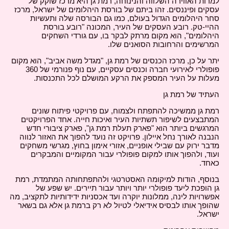
למרות האווירה השלווה והנינוחה, רמת גן היא מרכז שוקק של
עסקים ופיננסים. זהו ביתם של בורסת היהלומים של ישראל, מרכז
סחר היהלומים הגדול בעולם, כמו גם הבורסה שלה ותעשיות
ההיי-טק. רובע העסקים של העיר, המכונה "רובע בורסת
היהלומים", הוא מקום מרתק לבקר בו, עם גורדי השחקים
המרשימים והרחובות הסואנים שלו.
יתר על כן, מרכז הכנסים של רמת גן, "מגדל משה אביב", הוא מקום
פופולרי לאירועי חברה וכנסים עסקיים, עם נוף פנורמי של 360
מעלות על העיר המספק את הרקע המושלם לכל התכנסות.
העתיד של רמת גן
רמת גן ממשיכה להתפתח ולצמוח, עם פרויקטי פיתוח שונים
המתבצעים לשיפור תשתיות העיר ואיכות חייה. אחד הפרויקטים
המרגשים ביותר הוא "פארק תעלת רמת גן", פארק ציבורי חדש
הנבנה לאורך נחל איילון. פרויקט זה נועד להפוך את האזור לנווה
מדבר ירוק עם שבילי אופניים, אזורי אימון בחוץ, מגרשי משחקים
ועוד, ולהפוך אותו למקום פופולרי עבור המקומיים והמבקרים
כאחד.
בנוסף, הודות למיקומה האסטרטגי ולהתפתחותה המתמדת, רמת
גן הופכת ליעד פופולרי יותר ויותר עבור תיירים. יש שפע של
אפשרויות לינה, ממלונות יוקרה ועד אכסניות ידידותיות לתקציב, מה
שהופך אותו לבסיס אידיאלי לטיול לא רק ברמת גן אלא גם בשאר
ישראל.