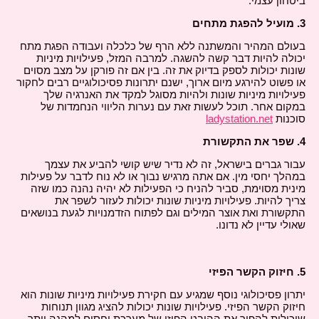
ביטחון עצמי.
3. מועיל להפגת מתחים
בעולם המהיר והמשתנה ללא הרף של כלכלה ועבודה הפגת מתח
יכולה להיות דבר קשה להשגה. למרבה המזל, פעילויות מיניות
שונות יכולות לספק בדיוק את זה. בין אם זה פורקן על מצב מסוים
או פשוט להירגע מיום ארוך, ישנם יתרונות פסיכולוגיים רבים לחקור
פעילויות מיניות שונות ולהיות מסוגל למקד את האנרגיה שלך
במקום אחר. תוכל לעשות זאת עם נערות הליווי הנחמדות של
סוכנות
ladystation.net
4. שפר את התקשורת
עבור גברים בישראל, זה לא נדיר שיש קושי להביע את עצמך
במהלך יחסי מין. אם אתה מרגיש נבוך או לא נוח לדבר על פעילות
מינית מסוימת, סביר להניח כי הפעילות לא יהיה נהנה כמו שזה
צריך להיות. פעילויות מיניות שונות יכולות לעזור לשפר את
התקשורת ואת אוצר המילים וגם לפתוח הזדמנויות לגעת בנושאים
שאולי עדיין לא נדונו.
5. חיזוק הקשר הפיזי
יתרון פסיכולוגי נוסף שמגיע עם חקירת פעילויות מיניות שונות הוא
חיזוק הקשר הפיזי. פעילויות שונות יכולות להציג מגוון תנוחות
שיכולות להפוך את ההיבט הפיזי של מערכת יחסים למהנה יותר.