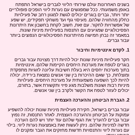
בשנים האחרונות עולם שירותי הליווי לגברים בישראל התפתח
באופן משמעותי. ככל שמפגשים עם נערות ליווי הופכים פופולריים
יותר ויותר, גברים בוגרים יכולים לגשת למגוון רחב של פעילויות
כחלק מהחוויה שלהם. מעיסוי גוף ועד משחקי תפקידים, יש שפע
של אפשרויות לחקור. עם זאת, חשוב לקחת בחשבון את היתרונות
הפסיכולוגיים שמגיעים עם התנסות בפעילויות מיניות שונות.
במאמר זה נבחן חמישה מהיתרונות הפסיכולוגיים הנפוצים ביותר
עבור גברים.
1. לקדם אינטימיות וחיבור
חקר פעילויות מיניות שונות יכול להיות דרך מצוינת עבור גברים
בוגרים לטפח את מערכות היחסים הקיימות שלהם. אינטימיות
בתוך מערכות יחסים היא בעלת חשיבות עליונה לזוגיות מתפקדת
ומוצלחת, כך שאם ההיכרות בין שני אנשים נמצאת בירידה, יכולה
להיות לכך השפעה משמעותית על מערכת היחסים. פעילויות
מיניות רבות ושונות משלבות מגע פיזי ותקשורת אשר, בתורם,
יכולים לעזור לטפח את הקשר ולקרב בין שני אנשים.
2. הגברת הביטחון וההערכה העצמית
עבור גברים בישראל, חקירת פעילויות מיניות שונות יכולה להשפיע
עמוקות על הביטחון וההערכה העצמית. לאחר התנסות, זה נפוץ
עבור גברים להעריך את הגוף שלהם עוד יותר ויש להם הערכה
חדשה למיניות שלהם. ניתן לעשות זאת באמצעות נערות ליווי. בילוי
עם נערות ליווי והתנסויות חדשות מחזקים את הגבר ומקנים לו